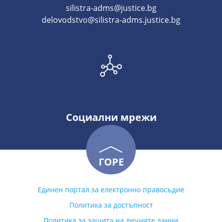
silistra-adms@justice.bg
delovodstvo@silistra-adms.justice.bg
Социални мрежи
ГОРЕ
Единен портал за електронно правосъдие
Политика за достъпност
Политика за защита на личните данни