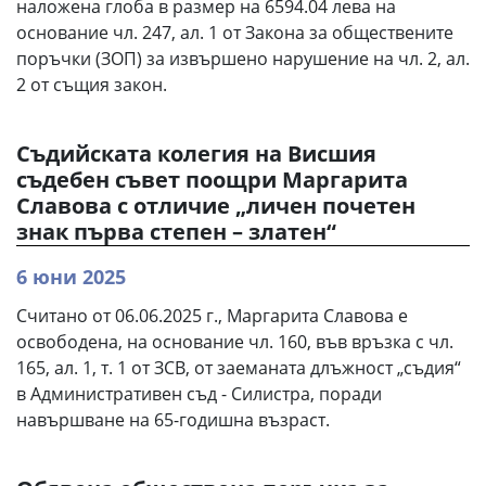
наложена глоба в размер на 6594.04 лева на
основание чл. 247, ал. 1 от Закона за обществените
поръчки (ЗОП) за извършено нарушение на чл. 2, ал.
2 от същия закон.
Съдийската колегия на Висшия
съдебен съвет поощри Маргарита
Славова с отличие „личен почетен
знак първа степен – златен“
6 юни 2025
Считано от 06.06.2025 г., Маргарита Славова е
освободена, на основание чл. 160, във връзка с чл.
165, ал. 1, т. 1 от ЗСВ, от заеманата длъжност „съдия“
в Административен съд - Силистра, поради
навършване на 65-годишна възраст.