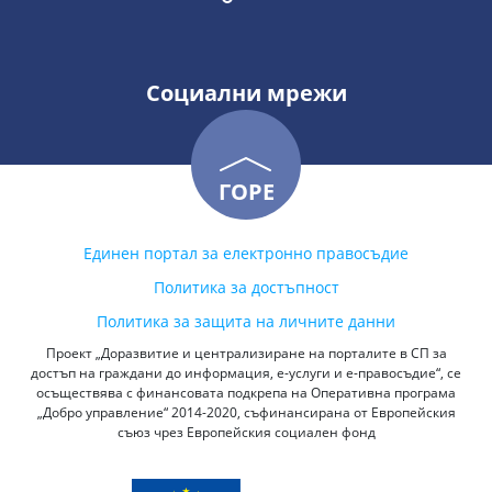
Социални мрежи
ГОРЕ
Единен портал за електронно правосъдие
Политика за достъпност
Политика за защита на личните данни
Проект „Доразвитие и централизиране на порталите в СП за
достъп на граждани до информация, е-услуги и е-правосъдие“, се
осъществява с финансовата подкрепа на Оперативна програма
„Добро управление“ 2014-2020, съфинансирана от Европейския
съюз чрез Европейския социален фонд