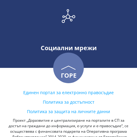
Социални мрежи
ГОРЕ
Единен портал за електронно правосъдие
Политика за достъпност
Политика за защита на личните данни
Проект „Доразвитие и централизиране на порталите в СП за
достъп на граждани до информация, е-услуги и е-правосъдие“, се
осъществява с финансовата подкрепа на Оперативна програма
„Добро управление“ 2014-2020, съфинансирана от Европейския