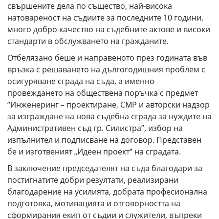
свършените дела по същество, най-висока
натовареност на съдиите за последните 10 години,
много добро качество на съдебните актове и високи
стандарти в обслужването на гражданите.
Отбелязано беше и направеното през годината във
връзка с решаването на дългогодишния проблем с
осигуряване сграда на съда, а именно
провеждането на обществена поръчка с предмет
“Инженеринг – проектиране, СМР и авторски надзор
за изграждане на нова съдебна сграда за нуждите на
Административен съд гр. Силистра”, избор на
изпълнител и подписване на договор. Представен
бе и изготвеният „Идеен проект“ на сградата.
В заключение председателят на съда благодари за
постигнатите добри резултати, реализирани
благодарение на усилията, добрата професионална
подготовка, мотивацията и отговорността на
сформирания екип от съдии и служители, въпреки