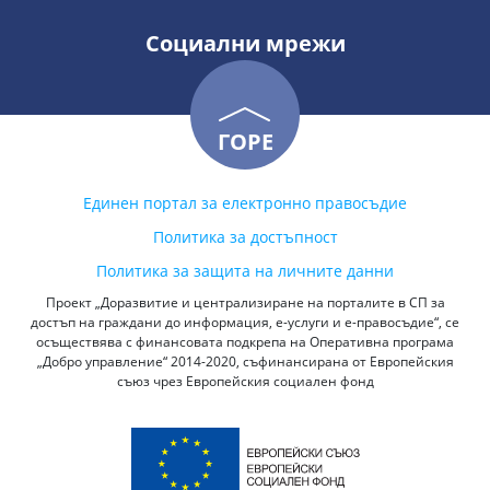
Социални мрежи
ГОРЕ
Единен портал за електронно правосъдие
Политика за достъпност
Политика за защита на личните данни
Проект „Доразвитие и централизиране на порталите в СП за
достъп на граждани до информация, е-услуги и е-правосъдие“, се
осъществява с финансовата подкрепа на Оперативна програма
„Добро управление“ 2014-2020, съфинансирана от Европейския
съюз чрез Европейския социален фонд