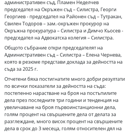
административен съд, Пламен Неделчев
председател на Окръжен съд – Силистра, Георги
Георгиев - председател на Районен съд – Тутракан,
Свилен Тодоров – зам.-окръжен прокурор на
Окръжна прокуратура – Силистра и Димчо Кьосев -
председател на Адвокатска колегия – Силистра.
Общото събрание откри председателят на
Административен съд – Силистра – Елена Чернева,
която в резюме представи доклада за дейността на
съда за 2025 г.
Отчетени бяха постигнатите много добри резултати
по всички показатели за дейността на съда:
постепенно нарастване на броя на постъпилите
дела през последните три години и тенденция на
увеличаване на броя първоинстанционни дела,
голям процент на свършените дела от делата за
разглеждане, много висок процент на свършените
дела в срок до 3 месеца, голям относителен дял на