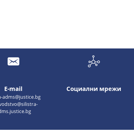
E-mail
Социални мрежи
ra-adms@justice.bg
vodstvo@silistra-
dms.justice.bg