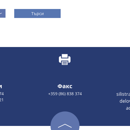
Търси
и
Факс
74
+359 (86) 838 374
silist
21
delo
a