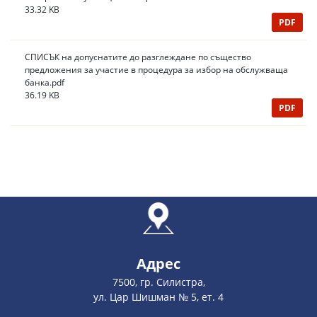
33.32 KB
PDF
СПИСЪК на допуснатите до разглеждане по същество
предложения за участие в процедура за избор на обслужваща
банка.pdf
36.19 KB
PDF
Адрес
7500, гр. Силистра,
ул. Цар Шишман № 5, ет. 4