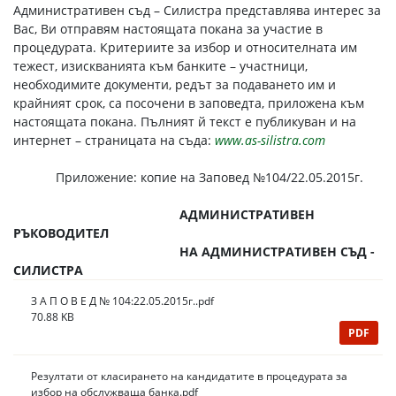
Административен съд – Силистра представлява интерес за
Вас, Ви отправям настоящата покана за участие в
процедурата. Критериите за избор и относителната им
тежест, изискванията към банките – участници,
необходимите документи, редът за подаването им и
крайният срок, са посочени в заповедта, приложена към
настоящата покана. Пълният й текст е публикуван и на
интернет – страницата на съда:
www.as-silistra.com
Приложение: копие на Заповед №104/22.05.2015г.
АДМИНИСТРАТИВЕН
РЪКОВОДИТЕЛ
НА АДМИНИСТРАТИВЕН СЪД -
СИЛИСТРА
З А П О В Е Д № 104:22.05.2015г..pdf
70.88 KB
PDF
Резултати от класирането на кандидатите в процедурата за
избор на обслужваща банка.pdf