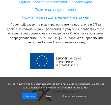
Единен портал за електронно правосъдие
Политика за достъпност
Политика за защита на личните данни
Проект „Доразвитие и централизиране на порталите в СП за
достъп на граждани до информация, е-услуги и е-правосъдие“, се
осъществява с финансовата подкрепа на Оперативна програма
„Добро управление“ 2014-2020, съфинансирана от Европейския
съюз чрез Европейския социален фонд
Този сайт използва бисквитки (cookies). Като приемете бисквитките, можете да
се възползвате от оптималното поведение на сайта.
Приемам
Отказ
Повече информация