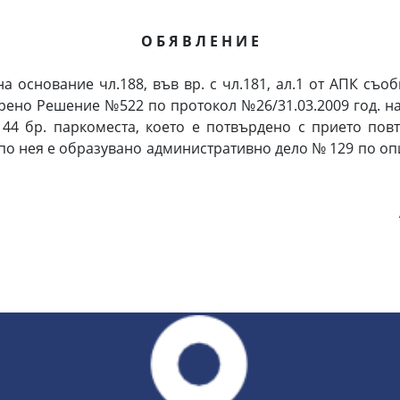
О Б Я В Л Е Н И Е
основание чл.188, във вр. с чл.181, ал.1 от АПК съоб
орено Решение №522 по протокол №26/31.03.2009 год. на О
 44 бр. паркоместа, което е потвърдено с прието пов
по нея е образувано административно дело № 129 по опи