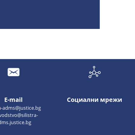
E-mail
Социални мрежи
ra-adms@justice.bg
vodstvo@silistra-
dms.justice.bg