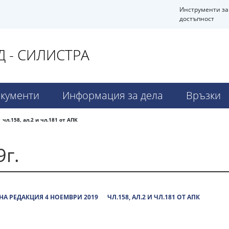
Инструменти за
достъпност
 - СИЛИСТРА
кументи
Информация за дела
Връзки
чл.158, ал.2 и чл.181 от АПК
9г.
А РЕДАКЦИЯ 4 НОЕМВРИ 2019
ЧЛ.158, АЛ.2 И ЧЛ.181 ОТ АПК