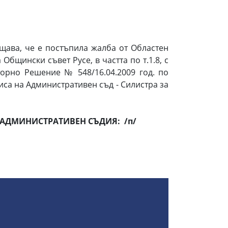
щава, че е постъпила жалба от Областен
бщински съвет Русе, в частта по т.1.8, с
торно Решение № 548/16.04.2009 год. по
са на Административен съд - Силистра за
АДМИНИСТРАТИВЕН СЪДИЯ
:
/п/