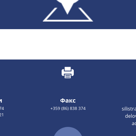
и
Факс
74
+359 (86) 838 374
silist
21
delo
a