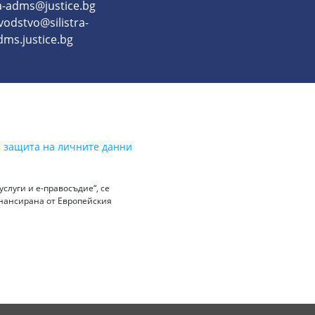
ra-adms@justice.bg
vodstvo@silistra-
dms.justice.bg
а защита на личните данни
слуги и е-правосъдие“, се
инансирана от Европейския