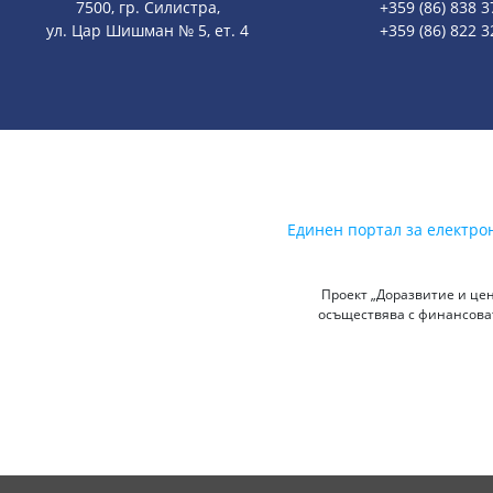
7500, гр. Силистра,
+359 (86) 838 3
ул. Цар Шишман № 5, ет. 4
+359 (86) 822 3
Единен портал за електро
Проект „Доразвитие и цен
осъществява с финансоват