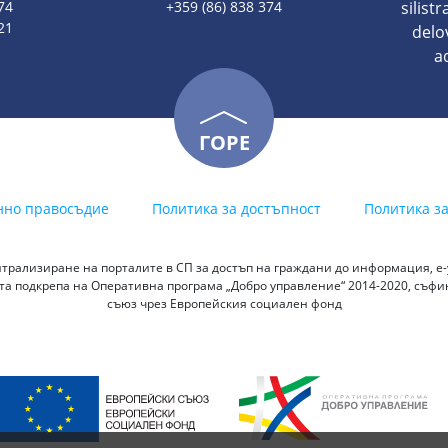
74
+359 (86) 838 374
silist
21
delo
a
ГОРЕ
нно правосъдие
Политика за достъпност
Политика з
трализиране на порталите в СП за достъп на граждани до информация, е-у
а подкрепа на Оперативна програма „Добро управление“ 2014-2020, съф
съюз чрез Европейския социален фонд