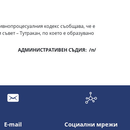
тивнопроцесуалния кодекс съобщава, че е
ъвет – Тутракан, по което е образувано
АДМИНИСТРАТИВЕН СЪДИЯ
:
/п/
E-mail
Социални мрежи