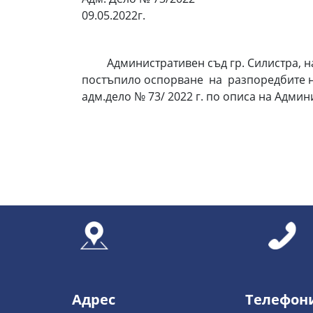
09.05.2022г.
Административен съд гр. Силистра, на о
постъпило оспорване на разпоредбите на
адм.дело № 73/ 2022 г. по описа на Админ
Адрес
Телефон