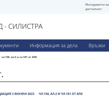
Инструменти за
достъпност
 - СИЛИСТРА
кументи
Информация за дела
Връзки
чл.158, ал.2 и чл.181 от АПК
.
АКЦИЯ 3 ЯНУАРИ 2023
ЧЛ.158, АЛ.2 И ЧЛ.181 ОТ АПК