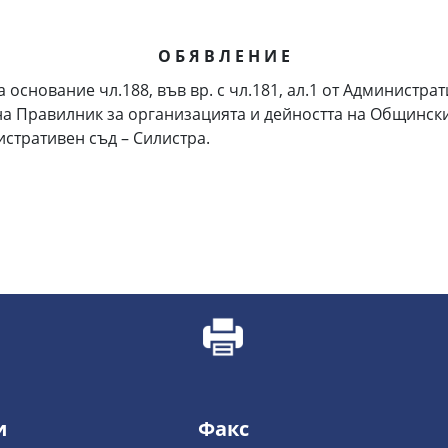
О Б Я В Л Е Н И Е
снование чл.188, във вр. с чл.181, ал.1 от Администра
 Правилник за организацията и дейността на Общински с
истративен съд – Силистра.
и
Факс