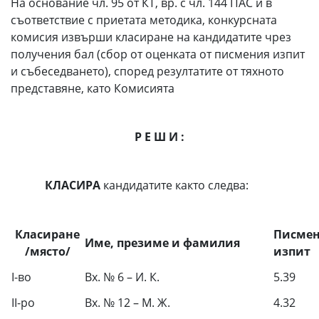
На основание чл. 95 от КТ, вр. с чл. 144 ПАС и в
съответствие с приетата методика, конкурсната
комисия извърши класиране на кандидатите чрез
получения бал (сбор от оценката от писмения изпит
и събеседването), според резултатите от тяхното
представяне, като Комисията
Р Е Ш И :
КЛАСИРА
кандидатите както следва:
Класиране
Писме
Име, презиме и фамилия
/място/
изпит
I-во
Вх. № 6 – И. К.
5.39
II-ро
Вх. № 12 – М. Ж.
4.32