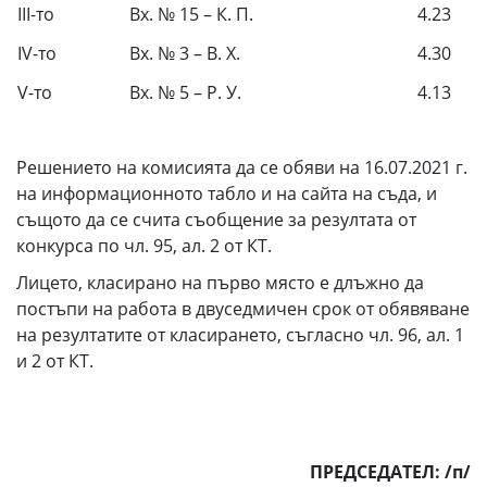
III-то
Вх. № 15 – К. П.
4.23
IV-то
Вх. № 3 – В. Х.
4.30
V-то
Вх. № 5 – Р. У.
4.13
Решението на комисията да се обяви на 16.07.2021 г.
на информационното табло и на сайта на съда, и
същото да се счита съобщение за резултата от
конкурса по чл. 95, ал. 2 от КТ.
Лицето, класирано на първо място е длъжно да
постъпи на работа в двуседмичен срок от обявяване
на резултатите от класирането, съгласно чл. 96, ал. 1
и 2 от КТ.
ПРЕДСЕДАТЕЛ: /п/