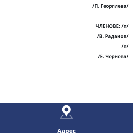
/П. Георгиева/
ЧЛЕНОВЕ:
/п/
/В. Раданов/
/п/
/Е. Чернева/
Адрес