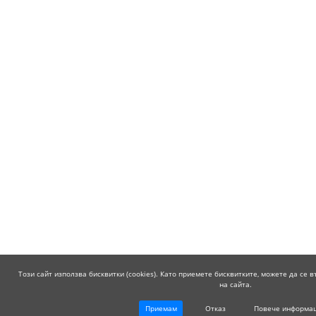
Този сайт използва бисквитки (cookies). Като приемете бисквитките, можете да се
на сайта.
Приемам
Отказ
Повече информа