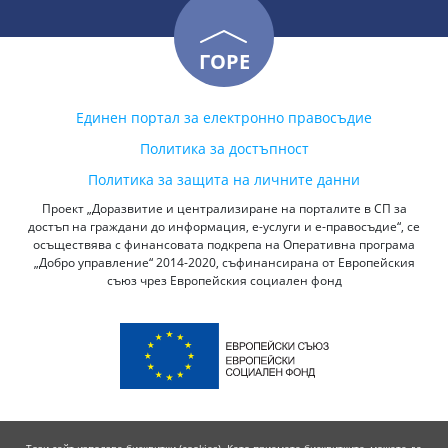
ГОРЕ
Единен портал за електронно правосъдие
Политика за достъпност
Политика за защита на личните данни
Проект „Доразвитие и централизиране на порталите в СП за
достъп на граждани до информация, е-услуги и е-правосъдие“, се
осъществява с финансовата подкрепа на Оперативна програма
„Добро управление“ 2014-2020, съфинансирана от Европейския
съюз чрез Европейския социален фонд
Този сайт използва бисквитки (cookies). Като приемете бисквитките, можете да